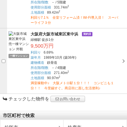
所在階/階数
－
/
5階建
2
使用部分面積
331.74m
2
土地面積
89.42m
利回り7.1％ 全室リフォーム済！Wi-Fi導入済！ スーパ
ーライフ３分
大阪府大阪市城東区東中浜
契約済
緑橋駅
徒歩1分
9,500万円
利回り
6.69%
一棟マンション
築年月
1989年10月
(築36年)
建物構造
鉄骨造
所在階/階数
－
/
4階建
2
使用部分面積
271.40m
2
土地面積
90.97m
満室稼動中♪ 大阪メトロ駅１分！！！ コンビニも１
分！！ 今里錫すぐ。商店街に面し生活便利♪
チェックした物件を
お問い合わせ
市区町村で検索