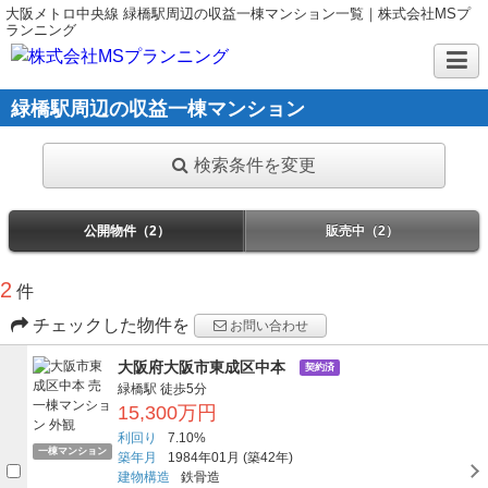
大阪メトロ中央線 緑橋駅周辺の収益一棟マンション一覧｜株式会社MSプ
ランニング
緑橋駅周辺の収益一棟マンション
検索条件を変更
公開物件（2）
販売中（2）
2
件
チェックした物件を
お問い合わせ
大阪府大阪市東成区中本
契約済
緑橋駅
徒歩5分
15,300万円
利回り
7.10%
一棟マンション
築年月
1984年01月
(築42年)
建物構造
鉄骨造