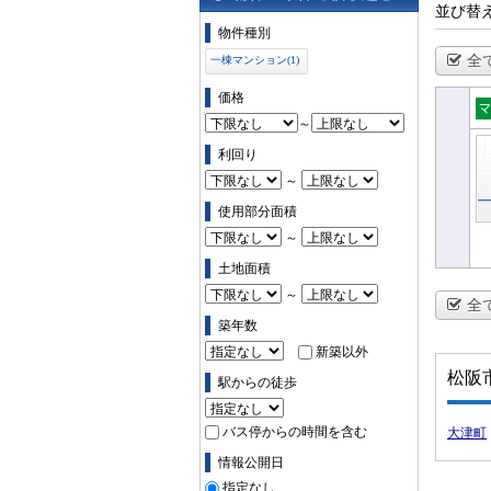
並び替
物件の条件で絞り込む
物件種別
全
一棟マンション(1)
価格
～
一
シ
利回り
～
使用部分面積
～
土地面積
～
全
築年数
新築以外
松阪
駅からの徒歩
バス停からの時間を含む
大津町
情報公開日
指定なし