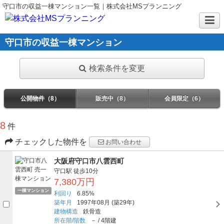
守口市の収益一棟マンション一覧｜株式会社MSプランニング
守口市の収益一棟マンション
検索条件を変更
公開物件（8）
販売中（8）
会員限定（6）
8
件
チェックした物件を
お問い合わせ
大阪府守口市八雲西町
守口駅
徒歩10分
7,380万円
一棟マンション
利回り
6.85%
築年月
1997年08月
(築29年)
建物構造
鉄骨造
所在階/階数
－
/
4階建