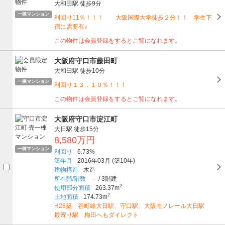
大和田駅
徒歩9分
一棟マンション
利回り11％！！！ 大阪国際大学徒歩２分！！ 学生下
宿に需要有♪
この物件は会員登録をするとご覧になれます。
大阪府守口市藤田町
大和田駅
徒歩10分
一棟マンション
利回り１３．１０％！！！
この物件は会員登録をするとご覧になれます。
大阪府守口市淀江町
大日駅
徒歩15分
8,580万円
一棟マンション
利回り
6.73%
築年月
2016年03月
(築10年)
建物構造
木造
所在階/階数
－
/
3階建
2
使用部分面積
263.37m
2
土地面積
174.73m
H28築 谷町線大日駅、守口駅、大阪モノレール大日駅
最寄り駅 梅田へもダイレクト