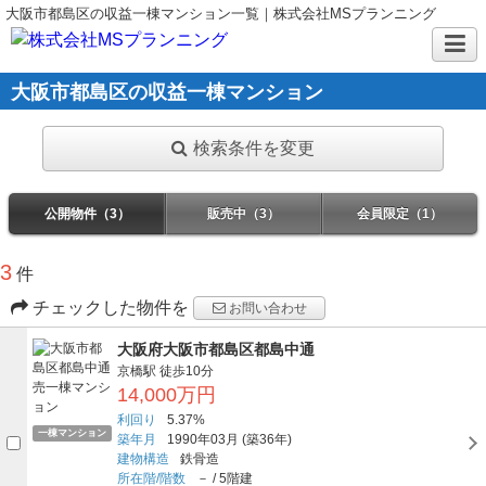
大阪市都島区の収益一棟マンション一覧｜株式会社MSプランニング
大阪市都島区の収益一棟マンション
検索条件を変更
公開物件（3）
販売中（3）
会員限定（1）
3
件
チェックした物件を
お問い合わせ
大阪府大阪市都島区都島中通
京橋駅
徒歩10分
14,000万円
利回り
5.37%
一棟マンション
築年月
1990年03月
(築36年)
建物構造
鉄骨造
所在階/階数
－
/
5階建