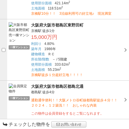
2
使用部分面積
421.14m
2
土地面積
118.51m
京橋駅10分！！ 3沿線利用可の好立地♪ 現況満室
大阪府大阪市都島区東野田町
京橋駅
徒歩1分
15,000万円
利回り
4.80%
一棟マンション
築年月
1986年
建物構造
ＲＣ
所在階/階数
－
/
5階建
2
使用部分面積
333.62m
2
土地面積
55.23m
京橋駅徒歩１分超好立地！！！！
大阪府大阪市都島区都島北通
都島駅
徒歩4分
一棟マンション
通勤通学便利！！大阪メトロ谷町線都島駅徒歩４分！！
２０２４．１２築浅！！ おしゃれな内装
この物件は会員登録をするとご覧になれます。
チェックした物件を
お問い合わせ