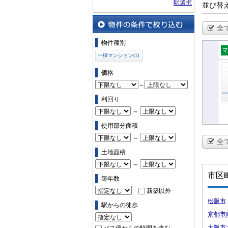
駅選択
並び替
全
物件の条件で絞り込む
物件種別
一棟マンション(1)
一
シ
価格
～
利回り
～
使用部分面積
～
全
土地面積
～
市区
築年数
新築以外
松阪市
駅からの徒歩
京都市
大阪市