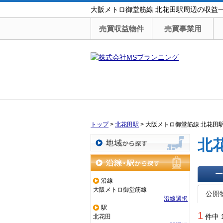
大阪メトロ御堂筋線 北花田駅周辺の収益
売買収益物件
売買事業用
トップ
>
北花田駅
>
大阪メトロ御堂筋線 北花田
北
地域から探す
沿線・駅から探す
沿線
一覧で
大阪メトロ御堂筋線
公開
沿線選択
駅
1
件中 
北花田