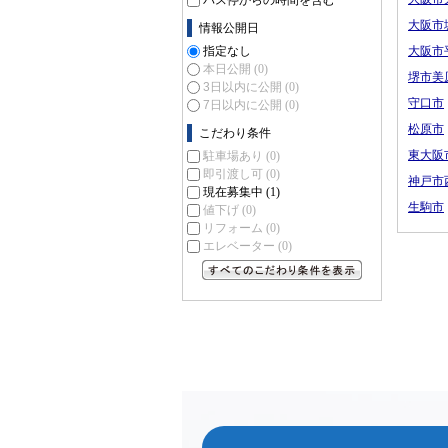
バス停からの時間を含む
大阪市
情報公開日
指定なし
大阪市
本日公開
(0)
堺市美
3日以内に公開
(0)
守口市
7日以内に公開
(0)
松原市
こだわり条件
東大阪
駐車場あり
(0)
即引渡し可
(0)
神戸市
現在募集中
(1)
生駒市
値下げ
(0)
リフォーム
(0)
エレベーター
(0)
すべてのこだわり条件を見る