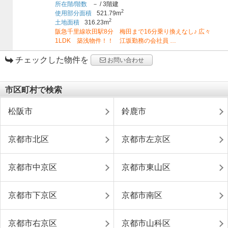
所在階/階数
－
/
3階建
2
使用部分面積
521.79m
2
土地面積
316.23m
阪急千里線吹田駅8分 梅田まで16分乗り換えなし♪ 広々
1LDK 築浅物件！！ 江坂勤務の会社員 …
チェックした物件を
お問い合わせ
市区町村で検索
松阪市
鈴鹿市
京都市北区
京都市左京区
京都市中京区
京都市東山区
京都市下京区
京都市南区
京都市右京区
京都市山科区