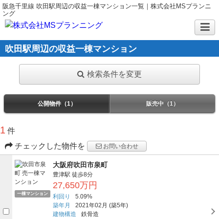
阪急千里線 吹田駅周辺の収益一棟マンション一覧｜株式会社MSプランニ
ング
吹田駅周辺の収益一棟マンション
検索条件を変更
公開物件（1）
販売中（1）
1
件
チェックした物件を
お問い合わせ
大阪府吹田市泉町
豊津駅
徒歩8分
27,650万円
一棟マンション
利回り
5.09%
築年月
2021年02月
(築5年)
建物構造
鉄骨造