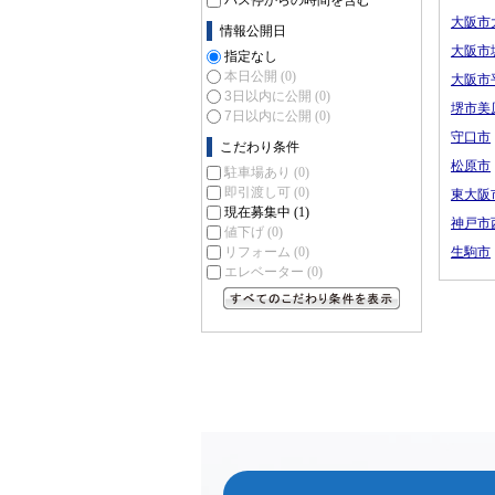
バス停からの時間を含む
大阪市
情報公開日
大阪市
指定なし
本日公開
(0)
大阪市
3日以内に公開
(0)
堺市美
7日以内に公開
(0)
守口市
こだわり条件
松原市
駐車場あり
(0)
即引渡し可
(0)
東大阪
現在募集中
(1)
神戸市
値下げ
(0)
リフォーム
(0)
生駒市
エレベーター
(0)
すべてのこだわり条件を見る