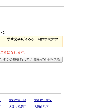
17分
0%！ 学生需要見込める 関西学院大学
とご覧になれます。
今すぐ会員登録して会員限定物件を見る
区
京都市東山区
京都市下京区
区
大阪市福島区
大阪市港区