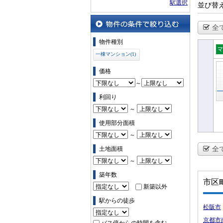
駅選択
並び替
全
物件の条件で絞り込む
物件種別
一棟マンション(1)
一
シ
価格
～
利回り
～
使用部分面積
～
全
土地面積
～
築年数
市区
新築以外
駅からの徒歩
松阪市
京都市