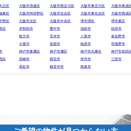
大正区
大阪市浪速区
大阪市西淀川区
大阪市東淀川区
大阪市東成
城東区
大阪市阿倍野区
大阪市住吉区
大阪市東住吉区
大阪市西成
平野区
大阪市北区
大阪市中央区
堺市堺区
堺市東区
原区
岸和田市
豊中市
池田市
吹田市
枚方市
茨木市
八尾市
泉佐野市
大東市
箕面市
柏原市
羽曳野市
市
神戸市東灘区
神戸市灘区
神戸市兵庫区
神戸市長田
西区
尼崎市
西宮市
伊丹市
三田市
高松市
観音寺市
西条市