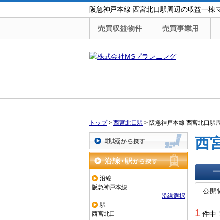
阪急神戸本線 西宮北口駅周辺の収益一棟
売買収益物件
売買事業用
トップ
>
西宮北口駅
>
阪急神戸本線 西宮北口駅
西
地域から探す
沿線・駅から探す
沿線
一覧で
阪急神戸本線
公開
沿線選択
駅
1
件中 
西宮北口