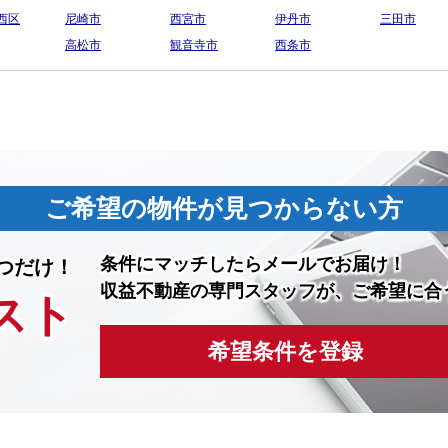
西区
尼崎市
西宮市
伊丹市
三田市
高松市
観音寺市
西条市
ご希望の物件が見つからない方
条件にマッチしたら
メールでお届け！
つだけ！
収益不動産の専門スタッフが、ご希望に合
スト
希望条件を登録