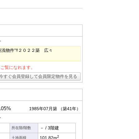
分
浅物件"‼２０２２築 広々
とご覧になれます。
今すぐ会員登録して会員限定物件を見る
05%
1985年07月築
（築41年）
分
－
/
3階建
所在階/階数
2
101.82m
土地面積