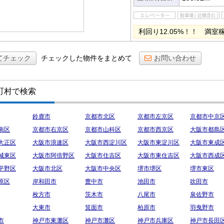
利回り12.05%！！ 満
てチェック
チェックした物件をまとめて
お問い合わせ
町村で検索
鈴鹿市
京都市北区
京都市左京区
京都市中京
南区
京都市右京区
京都市山科区
京都市西京区
大阪市都島
大正区
大阪市浪速区
大阪市西淀川区
大阪市東淀川区
大阪市東成
城東区
大阪市阿倍野区
大阪市住吉区
大阪市東住吉区
大阪市西成
平野区
大阪市北区
大阪市中央区
堺市堺区
堺市東区
原区
岸和田市
豊中市
池田市
吹田市
枚方市
茨木市
八尾市
泉佐野市
大東市
箕面市
柏原市
羽曳野市
市
神戸市東灘区
神戸市灘区
神戸市兵庫区
神戸市長田