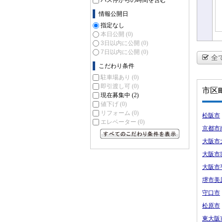
バス停からの時間を含む
情報公開日
指定なし
本日公開
(0)
3日以内に公開
(0)
7日以内に公開
(0)
全
こだわり条件
駐車場あり
(0)
即引渡し可
(0)
市区
現在募集中
(2)
値下げ
(0)
リフォーム
(0)
松阪市
エレベーター
(0)
京都市
大阪市
すべてのこだわり条件を見る
大阪市
大阪市
堺市美
守口市
松原市
東大阪