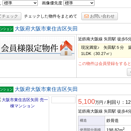
え
画像優先度
てチェック
チェックした物件をまとめて
お問い合わせ
大阪府大阪市東住吉区矢田
棟マン
近鉄南大阪線 矢田駅
徒歩5
ョン
現況満室♪ 矢田駅５分 築
1LDK（30.27㎡）
この物件は会員登録をする
大阪府大阪市東住吉区矢田
一棟マ
5,100
ション
利回り：12.
万円
/
近鉄南大阪線 矢田駅
徒歩4
鉄骨造
構造
2
198.82m
使用部分面積