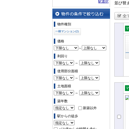
駅選択
並び替
全
物件の条件で絞り込む
物件種別
一棟マンション(2)
一
シ
価格
～
利回り
～
使用部分面積
～
土地面積
～
売
ン
築年数
新築以外
駅からの徒歩