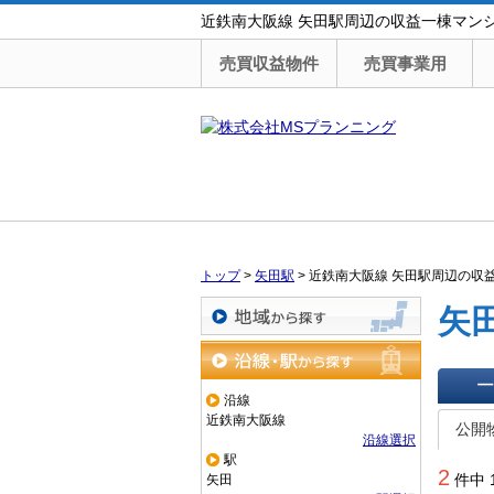
近鉄南大阪線 矢田駅周辺の収益一棟マン
売買収益物件
売買事業用
トップ
>
矢田駅
>
近鉄南大阪線 矢田駅周辺の収
矢
地域から探す
沿線・駅から探す
沿線
一覧で
近鉄南大阪線
公開
沿線選択
駅
2
件中 
矢田