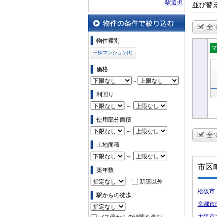
駅選択
並び替
全
物件の条件で絞り込む
物件種別
一棟マンション(1)
一
シ
価格
～
利回り
～
使用部分面積
～
全
土地面積
～
市区
築年数
新築以外
松阪市
駅からの徒歩
京都市
大阪市