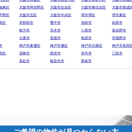
城東区
大阪市阿倍野区
大阪市住吉区
大阪市東住吉区
大阪市西成
平野区
大阪市北区
大阪市中央区
堺市堺区
堺市東区
原区
岸和田市
豊中市
池田市
吹田市
枚方市
茨木市
八尾市
泉佐野市
大東市
箕面市
柏原市
羽曳野市
市
神戸市東灘区
神戸市灘区
神戸市兵庫区
神戸市長田
西区
尼崎市
西宮市
伊丹市
三田市
高松市
観音寺市
西条市