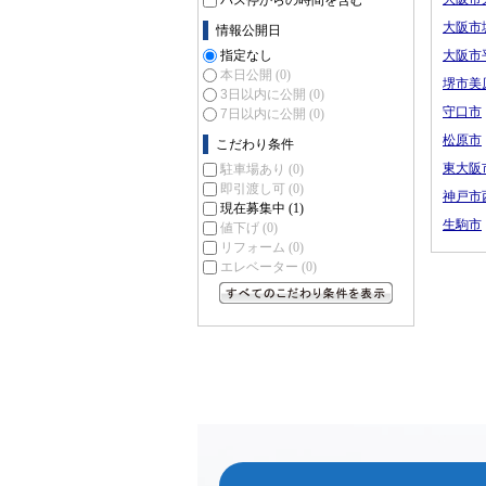
バス停からの時間を含む
大阪市
情報公開日
指定なし
大阪市
本日公開
(0)
堺市美
3日以内に公開
(0)
守口市
7日以内に公開
(0)
松原市
こだわり条件
東大阪
駐車場あり
(0)
即引渡し可
(0)
神戸市
現在募集中
(1)
生駒市
値下げ
(0)
リフォーム
(0)
エレベーター
(0)
すべてのこだわり条件を見る