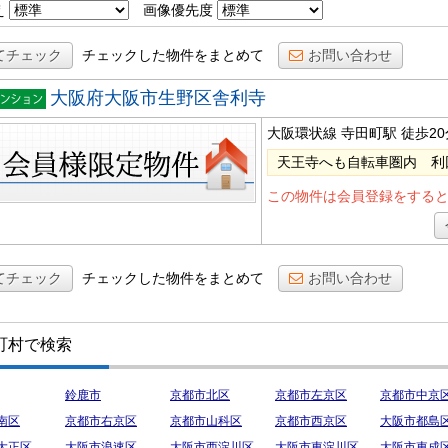
え
画像優先度
てチェック
チェックした物件をまとめて
お問い合わせ
大阪府大阪市生野区舎利寺
棟マン
大阪環状線 寺田町駅
徒歩20
ョン
天王寺へも自転車圏内 利
この物件は会員登録をする
てチェック
チェックした物件をまとめて
お問い合わせ
町村で検索
鈴鹿市
京都市北区
京都市左京区
京都市中京
南区
京都市右京区
京都市山科区
京都市西京区
大阪市都島
大正区
大阪市浪速区
大阪市西淀川区
大阪市東淀川区
大阪市東成