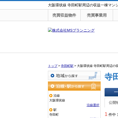
大阪環状線 寺田町駅周辺の収益一棟マン
売買収益物件
売買事業用
トップ
>
寺田町駅
>
大阪環状線 寺田町駅周辺の
寺
地域から探す
沿線・駅から探す
沿線
一覧で
大阪環状線
公開
沿線選択
駅
1
件中 
寺田町