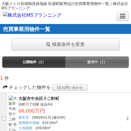
大阪メトロ長堀鶴見緑地線 松屋町駅周辺の売買事業用物件一覧｜株式会社
MSプランニング
売買事業用物件一覧
検索条件を変更
公開物件（1）
販売中（1）
1
件
チェックした物件を
お問い合わせ
大阪市中央区十二軒町
谷町六丁目駅
徒歩4分
68,000万円
築年月
1993年01月
(築33年)
2
使用部分面積
819.56m
2
土地面積
209.68m