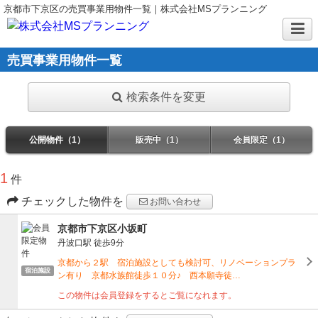
京都市下京区の売買事業用物件一覧｜株式会社MSプランニング
売買事業用物件一覧
検索条件を変更
公開物件（1）
販売中（1）
会員限定（1）
1
件
チェックした物件を
お問い合わせ
京都市下京区小坂町
丹波口駅
徒歩9分
京都から２駅 宿泊施設としても検討可、リノベーションプラ
宿泊施設
ン有り 京都水族館徒歩１０分♪ 西本願寺徒…
この物件は会員登録をするとご覧になれます。