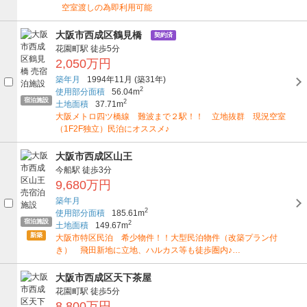
空室渡しの為即利用可能
大阪市西成区鶴見橋
契約済
花園町駅
徒歩5分
2,050万円
築年月
1994年11月
(築31年)
2
使用部分面積
56.04m
宿泊施設
2
土地面積
37.71m
大阪メトロ四ツ橋線 難波まで２駅！！ 立地抜群 現況空室
（1F2F独立）民泊にオススメ♪
大阪市西成区山王
今船駅
徒歩3分
9,680万円
築年月
2
使用部分面積
185.61m
宿泊施設
2
土地面積
149.67m
新築
大阪市特区民泊 希少物件！！大型民泊物件（改築プラン付
き） 飛田新地に立地、ハルカス等も徒歩圏内♪…
大阪市西成区天下茶屋
花園町駅
徒歩5分
8,800万円