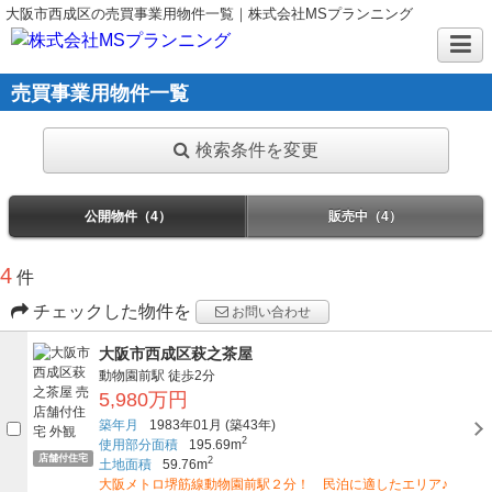
大阪市西成区の売買事業用物件一覧｜株式会社MSプランニング
売買事業用物件一覧
検索条件を変更
公開物件（4）
販売中（4）
4
件
チェックした物件を
お問い合わせ
大阪市西成区萩之茶屋
動物園前駅
徒歩2分
5,980万円
築年月
1983年01月
(築43年)
2
使用部分面積
195.69m
店舗付住宅
2
土地面積
59.76m
大阪メトロ堺筋線動物園前駅２分！ 民泊に適したエリア♪