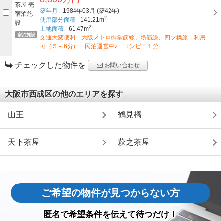
築年月
1984年03月
(築42年)
2
使用部分面積
141.21m
2
土地面積
61.47m
宿泊施設
交通大変便利 大阪メトロ御堂筋線、堺筋線、四ツ橋線 利用
可（５～6分） 民泊運営中♪ コンビニ１分…
チェックした物件を
お問い合わせ
大阪市西成区の他のエリアを探す
山王
鶴見橋
天下茶屋
萩之茶屋
ご希望の物件が見つからない方
匿名で希望条件を伝えて待つだけ！