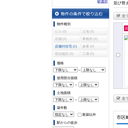
駅選択
並び替
全
物件の条件で絞り込む
物件種別
ビル (0)
土地 (0)
売
店舗 (0)
事務所 (0)
住
店舗付住宅 (1)
倉庫 (0)
宿泊施設 (0)
工場 (0)
価格
～
使用部分面積
～
土地面積
全
～
築年数
新築以外
市区
駅からの徒歩