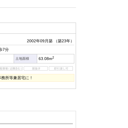
2002年09月築
（築23年）
歩7分
2
63.08m
土地面積
事務所等兼居宅に！