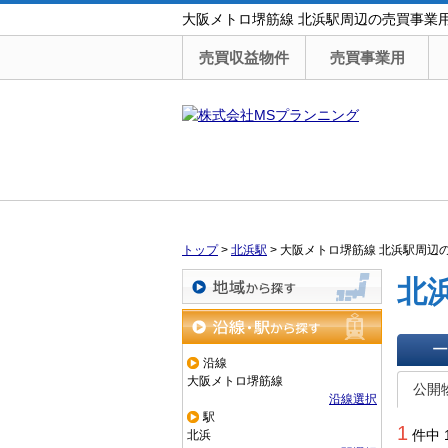
大阪メトロ堺筋線 北浜駅周辺の売買事業
売買収益物件
売買事業用
トップ
>
北浜駅
>
大阪メトロ堺筋線 北浜駅周辺
北
地域から探す
沿線・駅から探す
沿線
一覧で
大阪メトロ堺筋線
公開
沿線選択
駅
1
件中 
北浜