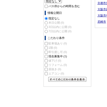
京都市
バス停からの時間を含む
大阪市
情報公開日
大阪市
指定なし
尼崎市
本日公開
(0)
3日以内に公開
(0)
7日以内に公開
(0)
こだわり条件
駐車場あり
(0)
1階
(0)
即引渡し可
(0)
現在募集中
(1)
値下げ
(0)
リフォーム
(0)
居抜き
(0)
エアコン
(0)
すべてのこだわり条件を見る