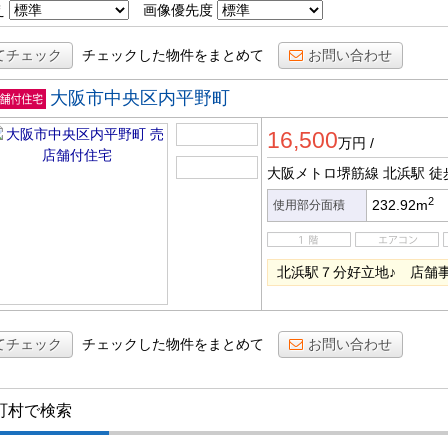
え
画像優先度
てチェック
チェックした物件をまとめて
お問い合わせ
大阪市中央区内平野町
店舗付
16,500
宅
万円
/
大阪メトロ堺筋線 北浜駅
徒
2
232.92m
使用部分面積
北浜駅７分好立地♪ 店舗
てチェック
チェックした物件をまとめて
お問い合わせ
町村で検索