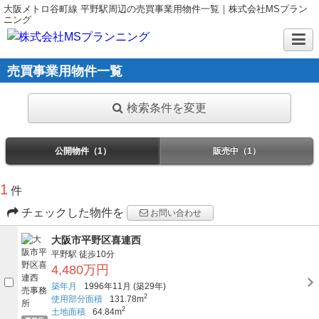
大阪メトロ谷町線 平野駅周辺の売買事業用物件一覧｜株式会社MSプラン
ニング
売買事業用物件一覧
検索条件を変更
公開物件（1）
販売中（1）
1
件
チェックした物件を
お問い合わせ
大阪市平野区喜連西
平野駅
徒歩10分
4,480万円
築年月
1996年11月
(築29年)
2
使用部分面積
131.78m
2
土地面積
64.84m