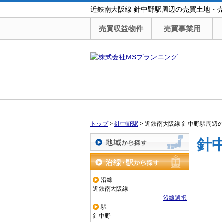
近鉄南大阪線 針中野駅周辺の売買土地・
売買収益物件
売買事業用
トップ
>
針中野駅
>
近鉄南大阪線 針中野駅周辺
針
地域から探す
沿線・駅から探す
沿線
近鉄南大阪線
沿線選択
駅
針中野