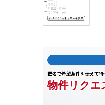
角地
(0)
更地
(0)
即引渡し可
(0)
現在募集中
(0)
すべてのこだわり条件を見る
匿名で希望条件を伝えて待
物件リクエ