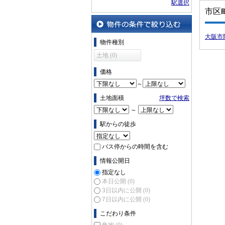
駅選択
市区
大阪市
物件の条件で絞り込む
物件種別
土地 (0)
価格
～
土地面積
坪数で検索
～
駅からの徒歩
バス停からの時間を含む
情報公開日
指定なし
本日公開
(0)
3日以内に公開
(0)
7日以内に公開
(0)
こだわり条件