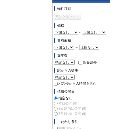
物件の条件で絞り込む
物件種別
マンション (0)
価格
～
専有面積
～
築年数
新築以外
駅からの徒歩
バス停からの時間を含む
情報公開日
指定なし
本日公開
(0)
3日以内に公開
(0)
7日以内に公開
(0)
こだわり条件
駐車場あり
(0)