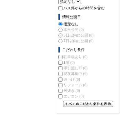
バス停からの時間を含む
情報公開日
指定なし
本日公開
(0)
3日以内に公開
(0)
7日以内に公開
(0)
こだわり条件
駐車場あり
(0)
1階
(0)
即引渡し可
(0)
現在募集中
(0)
値下げ
(0)
リフォーム
(0)
居抜き
(0)
エアコン
(0)
すべてのこだわり条件を見る