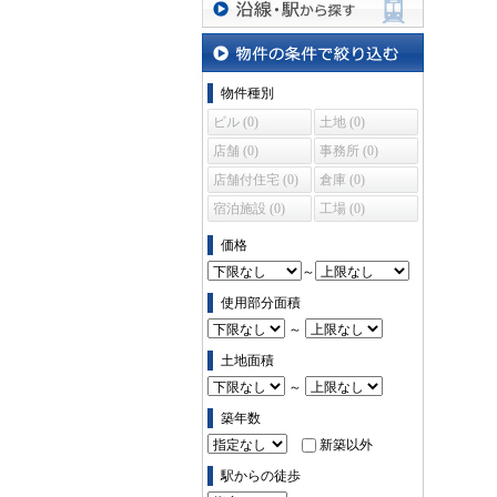
沿線・駅から探す
物件の条件で絞り込む
物件種別
ビル (0)
土地 (0)
店舗 (0)
事務所 (0)
店舗付住宅 (0)
倉庫 (0)
宿泊施設 (0)
工場 (0)
価格
～
使用部分面積
～
土地面積
～
築年数
新築以外
駅からの徒歩