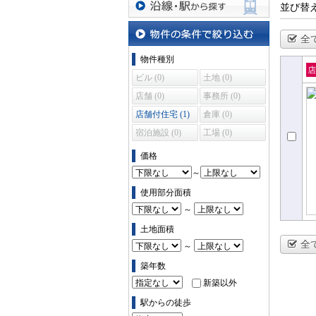
並び替
沿線・駅から探す
全
物件の条件で絞り込む
物件種別
ビル (0)
土地 (0)
売
店舗 (0)
事務所 (0)
住
店舗付住宅 (1)
倉庫 (0)
宿泊施設 (0)
工場 (0)
価格
～
使用部分面積
～
土地面積
全
～
築年数
新築以外
駅からの徒歩