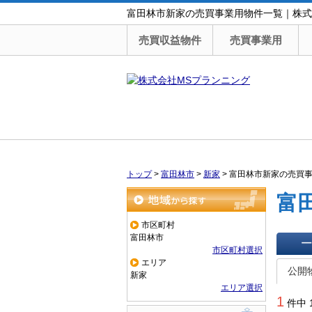
富田林市新家の売買事業用物件一覧｜株式
売買収益物件
売買事業用
トップ
>
富田林市
>
新家
>
富田林市新家の売買
富
地域から探す
市区町村
富田林市
市区町村選択
一覧で
エリア
公開
新家
エリア選択
1
件中 