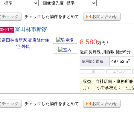
え
画像優先度
てチェック
チェックした物件をまとめて
お問い合わせ
富田林市新家
店舗付
8,580
宅
万円
/
近鉄長野線 川西駅
徒歩9分
2
497.52m
使用部分面積
収益、自社店舗・事務所兼自
月） 小中学校近く、生
てチェック
チェックした物件をまとめて
お問い合わせ