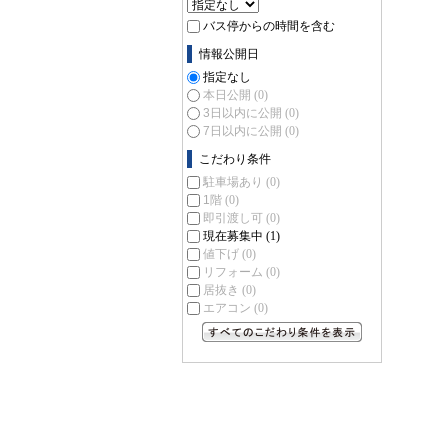
バス停からの時間を含む
情報公開日
指定なし
本日公開
(0)
3日以内に公開
(0)
7日以内に公開
(0)
こだわり条件
駐車場あり
(0)
1階
(0)
即引渡し可
(0)
現在募集中
(1)
値下げ
(0)
リフォーム
(0)
居抜き
(0)
エアコン
(0)
すべてのこだわり条件を見る