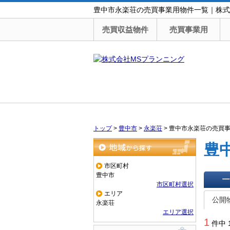
豊中市永楽荘の売買事業用物件一覧｜株式
売買収益物件
売買事業用
トップ
>
豊中市
>
永楽荘
>
豊中市永楽荘の売買
豊
地域から探す
市区町村
豊中市
市区町村選択
一覧で
エリア
公開
永楽荘
エリア選択
1
件中 