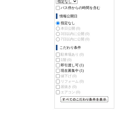
バス停からの時間を含む
情報公開日
指定なし
本日公開
(0)
3日以内に公開
(0)
7日以内に公開
(0)
こだわり条件
駐車場あり
(0)
1階
(0)
即引渡し可
(1)
現在募集中
(1)
値下げ
(0)
リフォーム
(0)
居抜き
(0)
エアコン
(0)
すべてのこだわり条件を見る