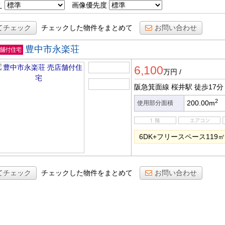
え
画像優先度
てチェック
チェックした物件をまとめて
お問い合わせ
豊中市永楽荘
店舗付
6,100
宅
万円
/
阪急箕面線 桜井駅
徒歩17分
2
200.00m
使用部分面積
6DK+フリースペース11
てチェック
チェックした物件をまとめて
お問い合わせ