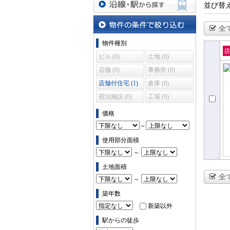
並び替
沿線・駅から探す
全
物件の条件で絞り込む
物件種別
ビル (0)
土地 (0)
売
店舗 (0)
事務所 (0)
住
店舗付住宅 (1)
倉庫 (0)
宿泊施設 (0)
工場 (0)
価格
～
使用部分面積
～
土地面積
全
～
築年数
新築以外
駅からの徒歩