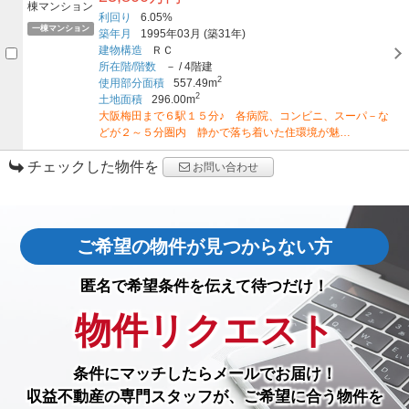
利回り
6.05%
一棟マンション
築年月
1995年03月
(築31年)
建物構造
ＲＣ
所在階/階数
－
/
4階建
2
使用部分面積
557.49m
2
土地面積
296.00m
大阪梅田まで６駅１５分♪ 各病院、コンビニ、スーパ－な
どが２～５分圏内 静かで落ち着いた住環境が魅…
チェックした物件を
お問い合わせ
ご希望の物件が見つからない方
匿名で希望条件を伝えて待つだけ！
物件リクエスト
条件にマッチしたら
メールでお届け！
収益不動産の専門スタッフが、ご希望に合う物件を