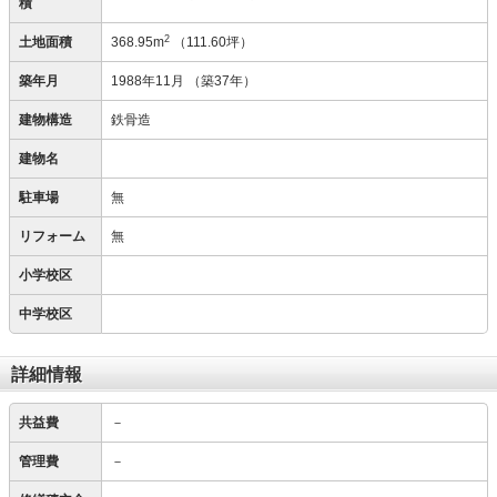
積
2
土地面積
368.95m
（111.60坪）
築年月
1988年11月
（築37年）
建物構造
鉄骨造
建物名
駐車場
無
リフォーム
無
小学校区
中学校区
詳細情報
共益費
－
管理費
－