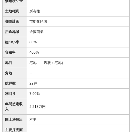
修繕積立金
－
土地権利
所有権
都市計画
市街化区域
用途地域
近隣商業
建ぺい率
80%
容積率
400%
地目
宅地
（現状：宅地）
角地
－
総戸数
22戸
利回り
7.90%
年間想定収
2,213万円
入
国土法届出
不要
主要採光面
－