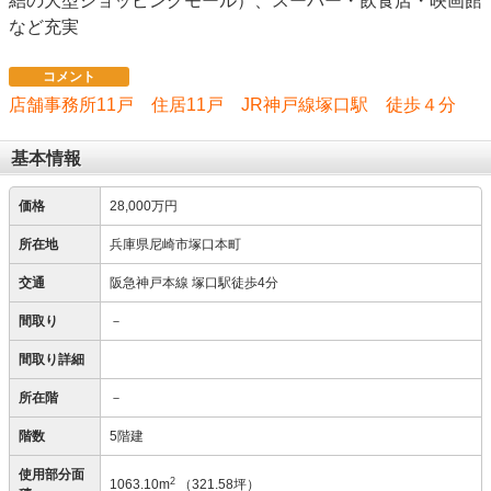
結の大型ショッピングモール）、スーパー・飲食店・映画館
など充実
コメント
店舗事務所11戸 住居11戸 JR神戸線塚口駅 徒歩４分
基本情報
価格
28,000万円
所在地
兵庫県尼崎市塚口本町
交通
阪急神戸本線 塚口駅徒歩4分
間取り
－
間取り詳細
所在階
－
階数
5階建
使用部分面
2
1063.10m
（321.58坪）