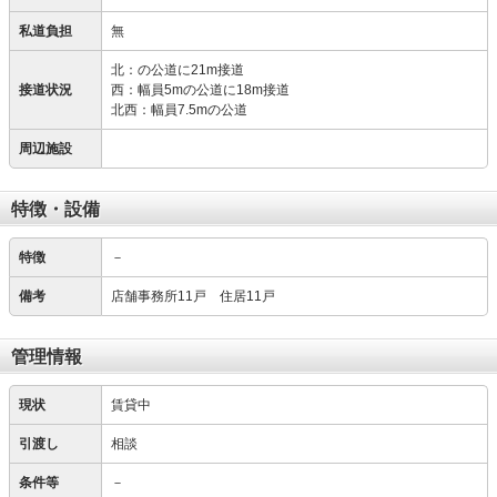
私道負担
無
北：の公道に21m接道
接道状況
西：幅員5mの公道に18m接道
北西：幅員7.5mの公道
周辺施設
特徴・設備
特徴
－
備考
店舗事務所11戸 住居11戸
管理情報
現状
賃貸中
引渡し
相談
条件等
－