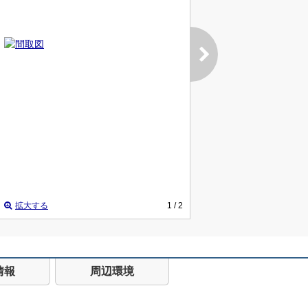
拡大する
1
/ 2
情報
周辺環境