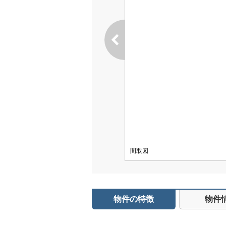
間取図
物件の特徴
物件