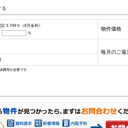
する
定 3.799％（8月金利）
物件価格
％
毎月のご返
円
諸費用が必要です。