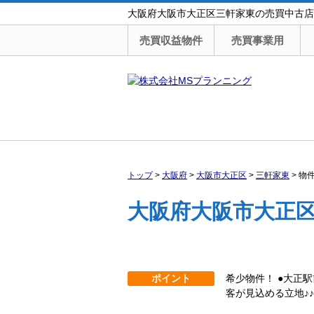
大阪府大阪市大正区三軒家東の売買中古店舗（
売買収益物件
売買事業用
トップ
>
大阪府
>
大阪市大正区
>
三軒家東
>
物
大阪府大阪市大正区
ポイント
希少物件！ ●大正
客が見込める立地♪♪