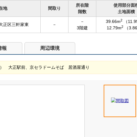
所在階
使用部分面
在地
間取り
階数
土地面積
2
－
39.66m
（11.
大正区三軒家東
－
2
3階建
12.79m
（3.8
情報
周辺環境
営） 大正駅前、京セラドームそば 居酒屋通り