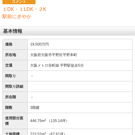
コメント
１DK・１LDK・２K
駅前にぎやか
基本情報
価格
19,500万円
所在地
大阪府大阪市平野区平野本町
交通
大阪メトロ谷町線 平野駅徒歩5分
間取り
－
間取り詳細
所在階
－
階数
3階建
使用部分面
2
446.75m
（135.14坪）
積
2
土地面積
223.52m
（67.61坪）