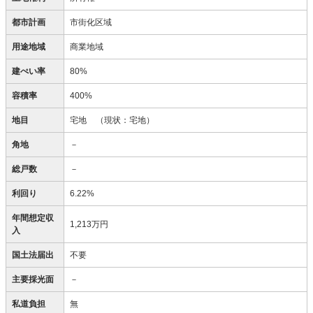
都市計画
市街化区域
用途地域
商業地域
建ぺい率
80%
容積率
400%
地目
宅地
（現状：宅地）
角地
－
総戸数
－
利回り
6.22%
年間想定収
1,213万円
入
国土法届出
不要
主要採光面
－
私道負担
無