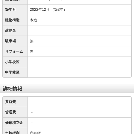
築年月
2022年12月
（築3年）
建物構造
木造
建物名
駐車場
無
リフォーム
無
小学校区
中学校区
詳細情報
共益費
－
管理費
－
修繕積立金
－
土地権利
所有権