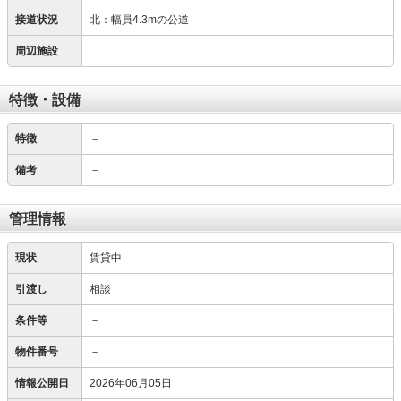
接道状況
北：幅員4.3mの公道
周辺施設
特徴・設備
特徴
－
備考
－
管理情報
現状
賃貸中
引渡し
相談
条件等
－
物件番号
－
情報公開日
2026年06月05日