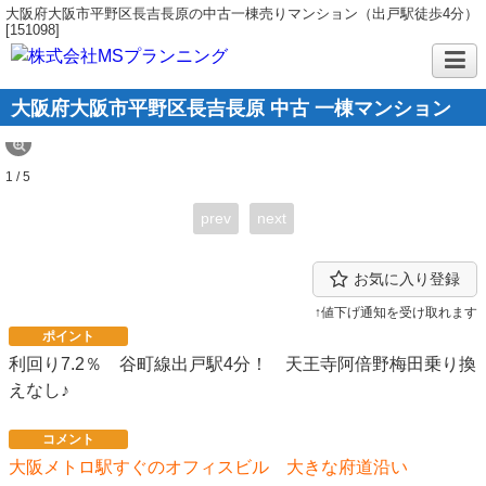
大阪府大阪市平野区長吉長原の中古一棟売りマンション（出戸駅徒歩4分）
[151098]
大阪府大阪市平野区長吉長原 中古 一棟マンション
1 / 5
prev
next
お気に入り登録
↑値下げ通知を受け取れます
ポイント
利回り7.2％ 谷町線出戸駅4分！ 天王寺阿倍野梅田乗り換
えなし♪
コメント
大阪メトロ駅すぐのオフィスビル 大きな府道沿い