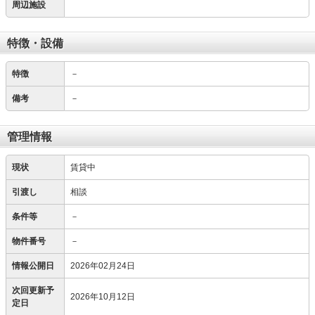
周辺施設
特徴・設備
特徴
－
備考
－
管理情報
現状
賃貸中
引渡し
相談
条件等
－
物件番号
－
情報公開日
2026年02月24日
次回更新予
2026年10月12日
定日