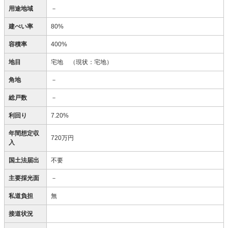
用途地域
－
建ぺい率
80%
容積率
400%
地目
宅地
（現状：宅地）
角地
－
総戸数
－
利回り
7.20%
年間想定収
720万円
入
国土法届出
不要
主要採光面
－
私道負担
無
接道状況