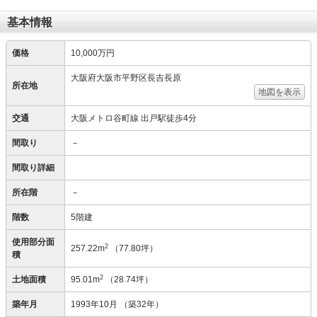
基本情報
価格
10,000万円
大阪府大阪市平野区長吉長原
所在地
地図を表示
交通
大阪メトロ谷町線 出戸駅徒歩4分
間取り
－
間取り詳細
所在階
－
階数
5階建
使用部分面
2
257.22m
（77.80坪）
積
2
土地面積
95.01m
（28.74坪）
築年月
1993年10月
（築32年）