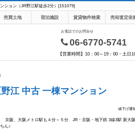
ョン（JR野江駅徒歩2分）[151079]
売買土地
宿泊施設
賃貸物件検索
売却査定依
お電話でのお問合せ
06-6770-5741
【営業時間】10：00～19：00・土日1
細
野江 中古 一棟マンション
値下げ通
 京阪、大阪メトロ駅も４分～５分 JR・京阪・地下鉄 3線3駅 新大阪
ちん♪