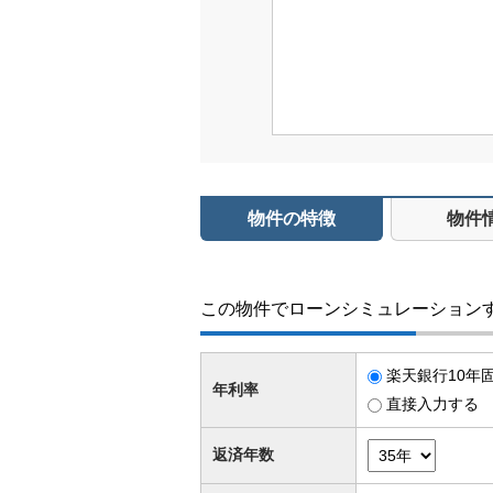
物件の特徴
物件
この物件でローンシミュレーション
楽天銀行10年固
年利率
直接入力する
返済年数