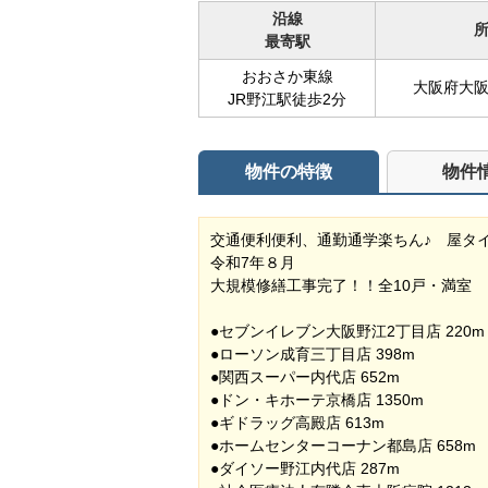
沿線
最寄駅
おおさか東線
大阪府大
JR野江駅徒歩2分
物件の特徴
物件
交通便利便利、通勤通学楽ちん♪ 屋タイプ
令和7年８月
大規模修繕工事完了！！全10戸・満室
●セブンイレブン大阪野江2丁目店 220m
●ローソン成育三丁目店 398m
●関西スーパー内代店 652m
●ドン・キホーテ京橋店 1350m
●ギドラッグ高殿店 613m
●ホームセンターコーナン都島店 658m
●ダイソー野江内代店 287m