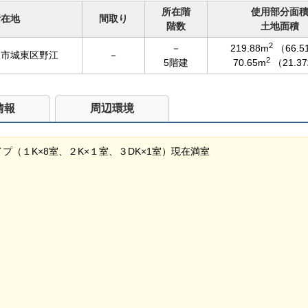
所在階
使用部分面
所在地
間取り
階数
土地面積
2
－
219.88m
（66.
阪市城東区野江
－
2
5階建
70.65m
（21.3
情報
周辺環境
（１K×8室、２K×１室、３DK×1室）現在満室