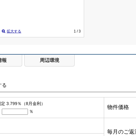
拡大する
1
/ 3
情報
周辺環境
する
定 3.799％（8月金利）
物件価格
％
毎月のご返