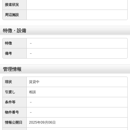
接道状況
周辺施設
特徴・設備
特徴
－
備考
－
管理情報
現状
賃貸中
引渡し
相談
条件等
－
物件番号
－
情報公開日
2025年09月06日