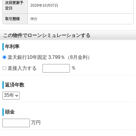
次回更新予
2026年10月07日
定日
取引態様
仲介
この物件でローンシミュレーションする
年利率
楽天銀行10年固定 3.799％（8月金利）
％
直接入力する
返済年数
頭金
万円