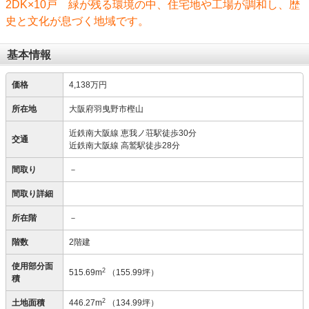
2DK×10戸 緑が残る環境の中、住宅地や工場が調和し、歴
史と文化が息づく地域です。
基本情報
価格
4,138万円
所在地
大阪府羽曳野市樫山
近鉄南大阪線 恵我ノ荘駅徒歩30分
交通
近鉄南大阪線 高鷲駅徒歩28分
間取り
－
間取り詳細
所在階
－
階数
2階建
使用部分面
2
515.69m
（155.99坪）
積
2
土地面積
446.27m
（134.99坪）