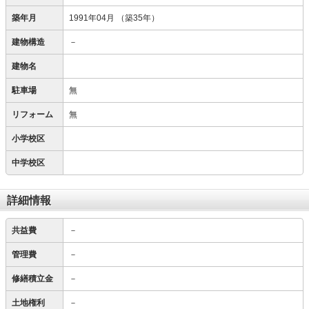
築年月
1991年04月
（築35年）
建物構造
－
建物名
駐車場
無
リフォーム
無
小学校区
中学校区
詳細情報
共益費
－
管理費
－
修繕積立金
－
土地権利
－