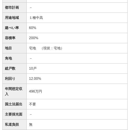
都市計画
－
用途地域
１種中高
建ぺい率
60%
容積率
200%
地目
宅地
（現状：宅地）
角地
－
総戸数
10戸
利回り
12.00%
年間想定収
496万円
入
国土法届出
不要
主要採光面
－
私道負担
無