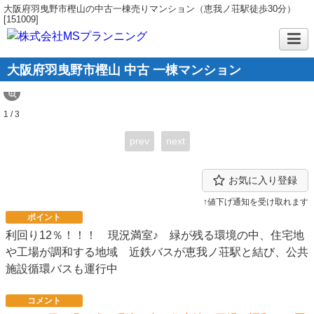
大阪府羽曳野市樫山の中古一棟売りマンション（恵我ノ荘駅徒歩30分）
[151009]
大阪府羽曳野市樫山 中古 一棟マンション
1 / 3
prev
next
お気に入り登録
↑値下げ通知を受け取れます
ポイント
利回り12％！！！ 現況満室♪ 緑が残る環境の中、住宅地
や工場が調和する地域 近鉄バスが恵我ノ荘駅と結び、公共
施設循環バスも運行中
コメント