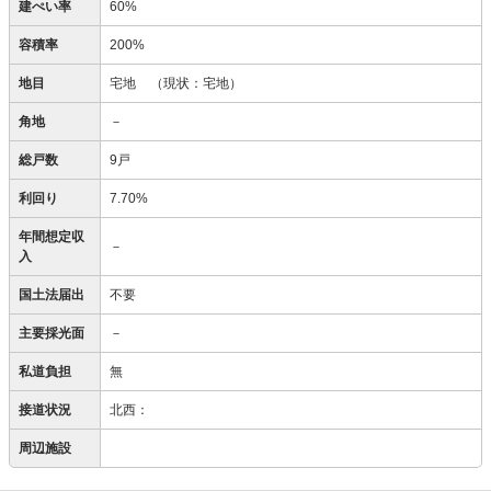
建ぺい率
60%
容積率
200%
地目
宅地
（現状：宅地）
角地
－
総戸数
9戸
利回り
7.70%
年間想定収
－
入
国土法届出
不要
主要採光面
－
私道負担
無
接道状況
北西：
周辺施設