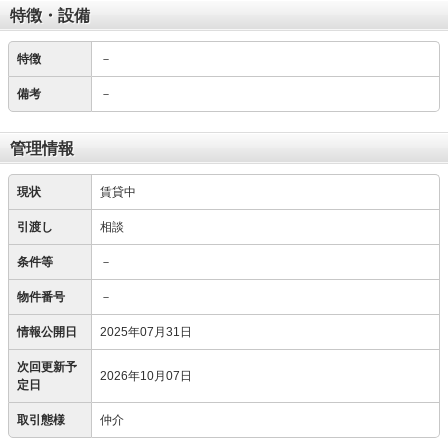
特徴・設備
特徴
－
備考
－
管理情報
現状
賃貸中
引渡し
相談
条件等
－
物件番号
－
情報公開日
2025年07月31日
次回更新予
2026年10月07日
定日
取引態様
仲介