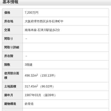
基本情報
価格
7,200万円
所在地
大阪府堺市西区浜寺石津町中
交通
南海本線 石津川駅徒歩2分
間取り
－
間取り詳細
所在階
－
階数
3階建
使用部分面
2
496.32m
（150.13坪）
積
2
土地面積
317.45m
（96.02坪）
築年月
1987年03月
（築39年）
建物構造
鉄骨造