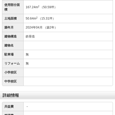
使用部分面
2
167.24m
（50.59坪）
積
2
土地面積
50.64m
（15.31坪）
築年月
2024年04月
（築2年）
建物構造
鉄骨造
建物名
駐車場
無
リフォーム
無
小学校区
中学校区
詳細情報
共益費
－