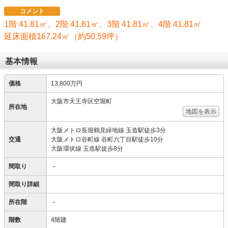
コメント
1階 41.81㎡、2階 41.81㎡、3階 41.81㎡、4階 41.81㎡
延床面積167.24㎡（約50.59坪）
基本情報
価格
13,800万円
大阪市天王寺区空堀町
所在地
地図を表示
大阪メトロ長堀鶴見緑地線 玉造駅徒歩3分
交通
大阪メトロ谷町線 谷町六丁目駅徒歩10分
大阪環状線 玉造駅徒歩8分
間取り
－
間取り詳細
所在階
－
階数
4階建