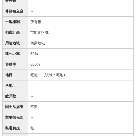
管理費
－
修繕積立金
－
土地権利
所有権
都市計画
市街化区域
用途地域
商業地域
建ぺい率
80%
容積率
600%
地目
宅地
（現状：宅地）
角地
－
総戸数
－
国土法届出
不要
主要採光面
－
私道負担
無