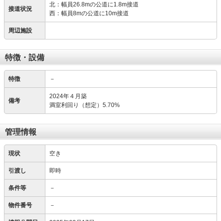
北：幅員26.8mの公道に1.8m接道
接道状況
西：幅員8mの公道に10m接道
周辺施設
特徴・設備
特徴
－
2024年４月築
備考
満室利回り（想定）5.70%
管理情報
現状
空き
引渡し
即時
条件等
－
物件番号
－