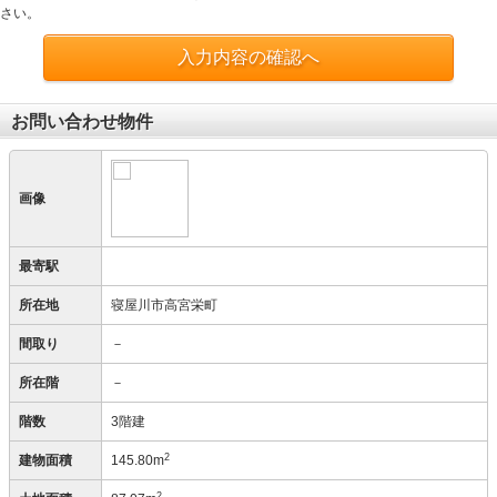
さい。
入力内容の確認へ
お問い合わせ物件
画像
最寄駅
所在地
寝屋川市高宮栄町
間取り
－
所在階
－
階数
3階建
2
建物面積
145.80m
2