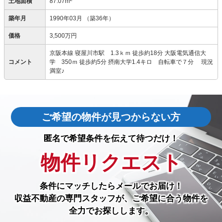
土地面積
87.07m
築年月
1990年03月
（築36年）
価格
3,500万円
京阪本線 寝屋川市駅 1.3ｋｍ 徒歩約18分 大阪電気通信大
コメント
学 350ｍ 徒歩約5分 摂南大学1.4キロ 自転車で７分 現況
満室♪
ご希望の物件が見つからない方
匿名で希望条件を伝えて待つだけ！
物件リクエスト
条件にマッチしたら
メールでお届け！
収益不動産の専門スタッフが、ご希望に合う物件を
全力でお探しします。