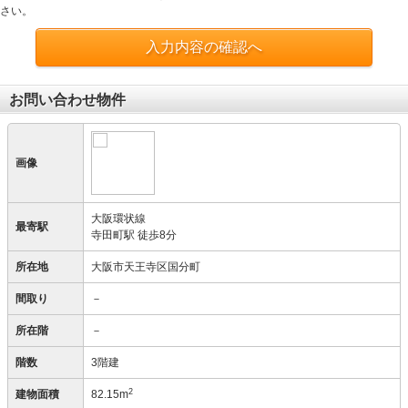
さい。
入力内容の確認へ
お問い合わせ物件
画像
大阪環状線
最寄駅
寺田町駅 徒歩8分
所在地
大阪市天王寺区国分町
間取り
－
所在階
－
階数
3階建
2
建物面積
82.15m