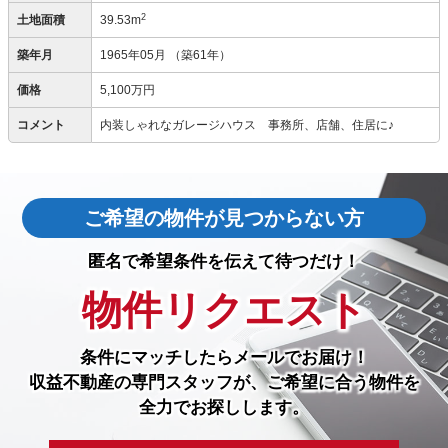
2
土地面積
39.53m
築年月
1965年05月
（築61年）
価格
5,100万円
コメント
内装しゃれなガレージハウス 事務所、店舗、住居に♪
ご希望の物件が見つからない方
匿名で希望条件を伝えて待つだけ！
物件リクエスト
条件にマッチしたら
メールでお届け！
収益不動産の専門スタッフが、ご希望に合う物件を
全力でお探しします。